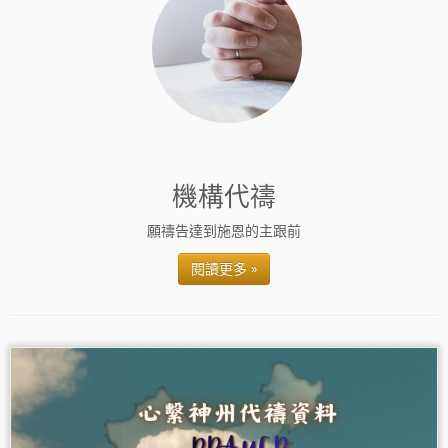
機構代禱
願禱告達到施恩的主跟前
閱讀更多 »