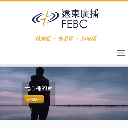
藉廣播 ‧ 傳基督 ‧ 到地極
我心裡的累
閱讀更多 »