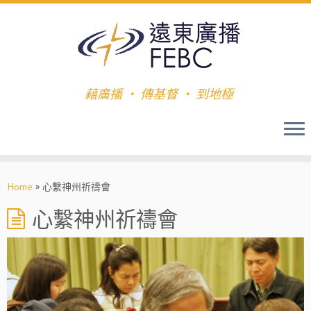
藉廣播 ‧ 傳基督 ‧ 到地極
Home
»
心繫神州祈禱會
心繫神州祈禱會