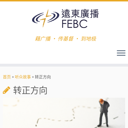
藉广播 ‧ 传基督 ‧ 到地极
首页
»
听众故事
»
转正方向
转正方向