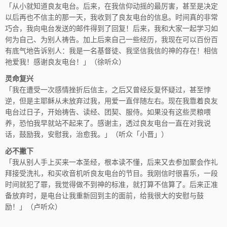
「从小就知道良友电台。后来，在我信仰动摇的最厉害，甚至是决定
以后再也不信主的那一天，我收到了良友电台的信息。时间真的非常
巧合，我向电台发送的邮件得到了回复！后来，我和大家一起学习如
何为自己、为别人祷告。加上后来自己一些经历，我现在可以百份百
有底气地告诉别人：我是一名基督徒、我坚信我信的神的存在！相信
祂爱我！感谢良友电台！」（徐听众）
灵命复兴
「我在遭受一次感情挫折后信主，之后又曾经反复怀疑过，甚至悖
逆，但是主耶稣从未放弃过我，用爱一直伴随左右。现在我靠着良友
电台过日子，开始祷告、读经、团契、服侍。如果没有这些灵粮喂
养，恐怕我早就站不起来了。感谢主，透过良友电台一直在对我说
话，鼓励我，安慰我，治愈我。」（听众「小晋」）
必不撇下
「我从别人手上买来一本圣经，根本读不懂，后来又去参加聚会作礼
拜接受洗礼，和买收音机听良友电台的节目。我刚信时很喜乐，一段
时间就犯了罪，我觉得做不到神的标准，就打算不信算了。后来正准
备放弃时，是电台让我重新回到主的面前，给我很大的安慰与鼓
励！」（卢听众）